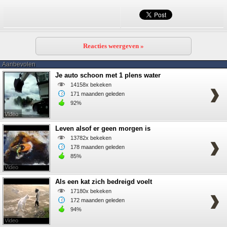
Reacties weergeven »
Aanbevolen
Je auto schoon met 1 plens water
14158x bekeken
171 maanden geleden
92%
Video
Leven alsof er geen morgen is
13782x bekeken
178 maanden geleden
85%
Video
Als een kat zich bedreigd voelt
17180x bekeken
172 maanden geleden
94%
Video