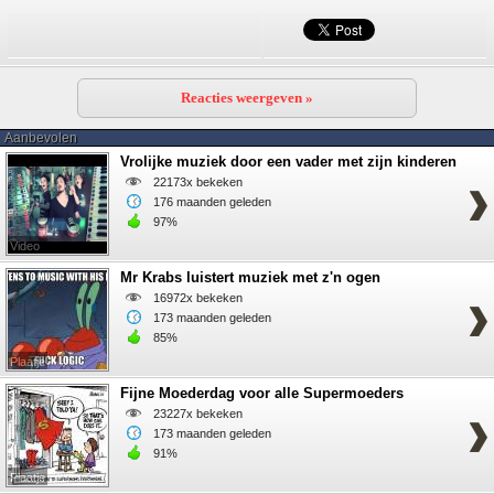
Reacties weergeven »
Aanbevolen
Vrolijke muziek door een vader met zijn kinderen
22173x bekeken
176 maanden geleden
97%
Video
Mr Krabs luistert muziek met z'n ogen
16972x bekeken
173 maanden geleden
85%
Plaatje
Fijne Moederdag voor alle Supermoeders
23227x bekeken
173 maanden geleden
91%
Plaatje