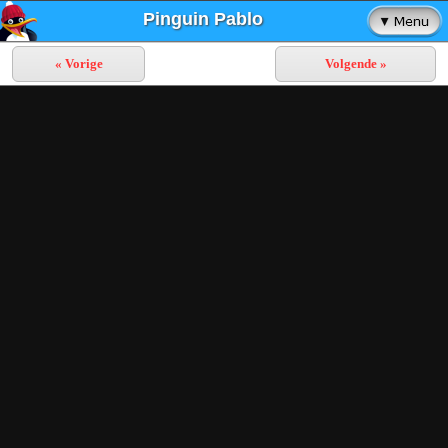
Pinguin Pablo
« Vorige
Volgende »