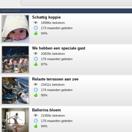
Aanbevolen
Schattig koppie
18986x bekeken
173 maanden geleden
94%
Plaatje
We hebben een speciale gast
20828x bekeken
176 maanden geleden
87%
Plaatje
Relaxte terrassen aan zee
23411x bekeken
174 maanden geleden
90%
Plaatje
Ballerina bloem
21958x bekeken
176 maanden geleden
94%