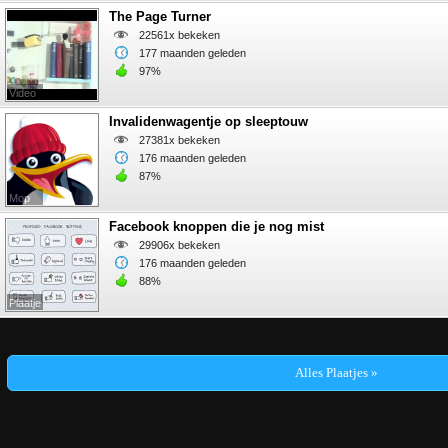
The Page Turner
22561x bekeken
177 maanden geleden
97%
Video
Invalidenwagentje op sleeptouw
27381x bekeken
176 maanden geleden
87%
Mop
Facebook knoppen die je nog mist
29906x bekeken
176 maanden geleden
88%
Plaatje
Alles Plaatjes »