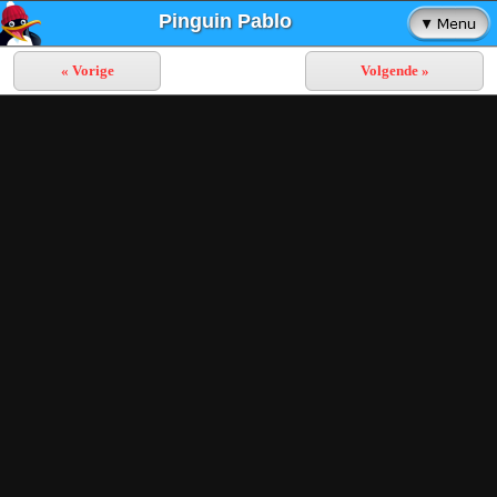
Pinguin Pablo
« Vorige
Volgende »