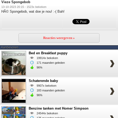
Vieze Spongebob
13-10-2023 20:15 - 1523x bekeken
HÃ© Spongebob, wat doe je nou! :-( Bah!
Reacties weergeven »
Aanbevolen
Bed en Breakfast puppy
19914x bekeken
171 maanden geleden
96%
Plaatje
Schaterende baby
9907x bekeken
183 maanden geleden
96%
Video
Benzine tanken met Homer Simpson
24544x bekeken