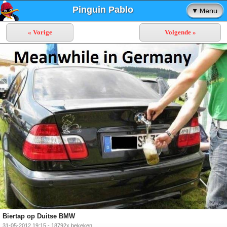
Pinguin Pablo
« Vorige
Volgende »
Biertap op Duitse BMW
31-05-2012 19:15 - 18792x bekeken