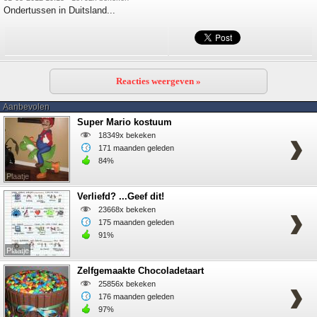
Ondertussen in Duitsland...
Reacties weergeven »
Aanbevolen
Super Mario kostuum
18349x bekeken
171 maanden geleden
84%
Plaatje
Verliefd? ...Geef dit!
23668x bekeken
175 maanden geleden
91%
Plaatje
Zelfgemaakte Chocoladetaart
25856x bekeken
176 maanden geleden
97%