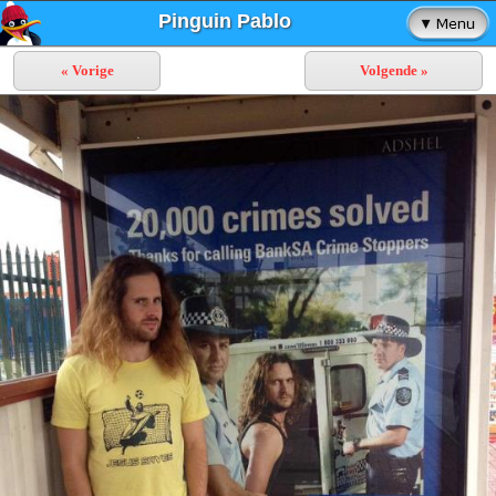
Pinguin Pablo
« Vorige
Volgende »