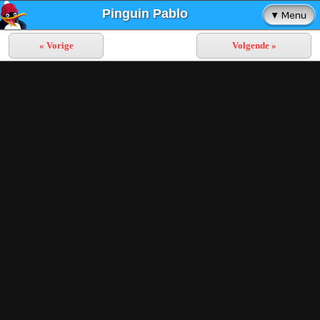
Pinguin Pablo
« Vorige
Volgende »