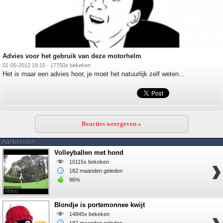
Advies voor het gebruik van deze motorhelm
01-05-2012 19:15 - 17750x bekeken
Het is maar een advies hoor, je moet het natuurlijk zelf weten...
Reacties weergeven »
Aanbevolen
Volleyballen met hond
10115x bekeken
182 maanden geleden
96%
Video
Blondje is portemonnee kwijt
14845x bekeken
182 maanden geleden