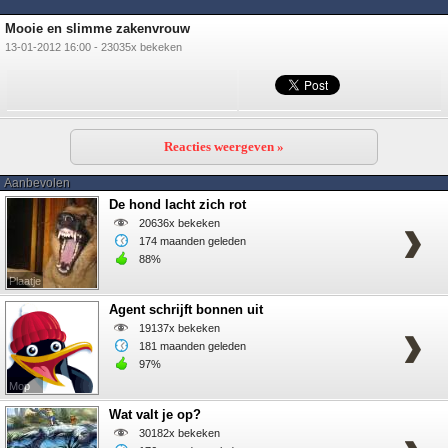
Mooie en slimme zakenvrouw
13-01-2012 16:00 - 23035x bekeken
Reacties weergeven »
Aanbevolen
De hond lacht zich rot
20636x bekeken
174 maanden geleden
88%
Plaatje
Agent schrijft bonnen uit
19137x bekeken
181 maanden geleden
97%
Mop
Wat valt je op?
30182x bekeken